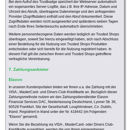
Bei dem Aufruf des Trustbadge speichert der Webserver automatisch
ein sogenanntes Server-Logfile, das z.B. Ihre IP-Adresse, Datum und
Uhrzeit des Abrufs, übertragene Datenmenge und den anfragenden
Provider (Zugriffsdaten) enthält und den Abruf dokumentiert. Diese
Zugriffsdaten werden nicht ausgewertet und spätestens sieben Tagen
nach Ende Ihres Seitenbesuchs automatisch überschrieben.
Weitere personenbezogene Daten werden lediglich an Trusted Shops
übertragen, soweit Sie hierzu eingewilligt haben, sich nach Abschluss
einer Bestellung für die Nutzung von Trusted Shops Produkten
entscheiden oder sich bereits für die Nutzung registriert haben. In
diesem Fall gilt die zwischen Ihnen und Trusted Shops getroffene
vertragliche Vereinbarung.
7. Zahlungsanbieter
Elavon
In unseren Kundenportalen bieten wir Ihnen u.a. die Zahlung mit der
VISA-, MasterCard- und Diners Club-Kreditkarte an. Bezüglich dieser
Zahlungsmethode nutzen wir den Zahlungsdienstleister Elavon
Financial Services DAC, Niederlassung Deutschland, Lyoner Str. 36,
60528 Frankfurt. Sitz der Gesellschaft: Loughlinstown, Co. Dublin,
Irland. Registriert in Irland unter der Nr. 418442 (im Folgenden
"Elavon” genannt).
Wenn Sie die Bezahlung via VISA-, MasterCard- oder Diners Club-
Kreditkarte auswählen, werden die von Ihnen eingegebenen