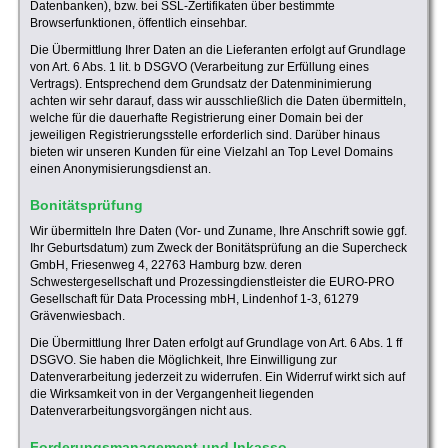
Datenbanken), bzw. bei SSL-Zertifikaten über bestimmte
Browserfunktionen, öffentlich einsehbar.
Die Übermittlung Ihrer Daten an die Lieferanten erfolgt auf Grundlage
von Art. 6 Abs. 1 lit. b DSGVO (Verarbeitung zur Erfüllung eines
Vertrags). Entsprechend dem Grundsatz der Datenminimierung
achten wir sehr darauf, dass wir ausschließlich die Daten übermitteln,
welche für die dauerhafte Registrierung einer Domain bei der
jeweiligen Registrierungsstelle erforderlich sind. Darüber hinaus
bieten wir unseren Kunden für eine Vielzahl an Top Level Domains
einen Anonymisierungsdienst an.
Bonitätsprüfung
Wir übermitteln Ihre Daten (Vor- und Zuname, Ihre Anschrift sowie ggf.
Ihr Geburtsdatum) zum Zweck der Bonitätsprüfung an die Supercheck
GmbH, Friesenweg 4, 22763 Hamburg bzw. deren
Schwestergesellschaft und Prozessingdienstleister die EURO-PRO
Gesellschaft für Data Processing mbH, Lindenhof 1-3, 61279
Grävenwiesbach.
Die Übermittlung Ihrer Daten erfolgt auf Grundlage von Art. 6 Abs. 1 ff
DSGVO. Sie haben die Möglichkeit, Ihre Einwilligung zur
Datenverarbeitung jederzeit zu widerrufen. Ein Widerruf wirkt sich auf
die Wirksamkeit von in der Vergangenheit liegenden
Datenverarbeitungsvorgängen nicht aus.
Forderungsmanagement und Inkasso