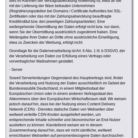
dies im Rahmen der Vertragsabwicklung notwendig ist, etwa an die
mit der Lieferung der Ware betrauten Unternehmen
(Registrierungsstellen bei Domains / Certificate Authorities bei SSL-
Zertifikaten oder das mit der Zahlungsabwicklung beauftragte
Kreditinstitut bzw. den jeweiligen Zahlungsanbieter). Eine
weitergehende Übermittlung der Daten erfolgt nicht bzw. nur dann,
wenn Sie der Übermittlung ausdrücklich zugestimmt haben. Eine
Weitergabe Ihrer Daten an Dritte ohne ausdrückliche Einwilligung,
etwa zu Zwecken der Werbung, erfolgt nicht.
Grundlage für die Datenverarbeitung ist Art. 6 Abs. 1 lit. b DSGVO, der
die Verarbeitung von Daten zur Erfüllung eines Vertrags oder
vorvertraglicher Maßnahmen gestattet.
- Server
Soweit Serverleistungen Gegenstand des Hauptvertrags sind, findet
die Verarbeitung und Nutzung der Daten ausschließlich im Gebiet der
Bundesrepublik Deutschland, in einem Mitgliedsstaat der
Europäischen Union oder in einem anderen Vertragsstaat des
Abkommens über den Europäischen Wirtschaftsraum statt. Wir weisen
jedoch darauf hin, dass bei der Nutzung eines Content Delivery
Network (CDN) - Dienstes statische Daten von Webseiten über
weltweit verteilte CDN-Knoten ausgeliefert werden, um
entsprechende Inhalte schneller und ökonomischer an End-Nutzer
ausliefern zu können. Klarstellend weisen wir in diesem
Zusammenhang darauf hin, dass wir nicht sämtliche, weltweit
erreichbaren Webseiten auf personenbezogene Daten durchsuchen