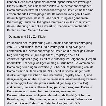
können. Denn dies liegt im Verantwortungsbereich des jeweiligen
Dienst-Nutzers, dass diese Webseiten keine personenbezogenen
Daten enthalten bzw. falls personenbezogene Daten enthalten sind,
entsprechende Einwilligungen der Betroffenen vorliegen. Es wird
darauf hingewiesen, dass im Falle der Nutzung des genannten
Dienstes ggf. auch die IP-Logfiles Ihrer Website-Besucher, sofern
deren Erhebung durch Sie aktiviert ist, über die entsprechenden
Knoten zu Ihren Servern fließen.
- Domains und SSL-Zertifikate
Im Rahmen der Registrierung von Domains oder der Beantragung
von SSL-Zertifikaten ist es für die Vertragserfüllung zwingend
erforderlich, u.a. personenbezogene Daten an die jeweilige Domain
Registrierungsstelle (im Folgenden: „Registry“) bzw. SSL-
Zertifizierungsstelle (sog. Certificate Authority, im Folgenden: „CA“) zu
übermitteln, um den jeweiligen Auftrag auszuführen. So kommen bei
Domainregistrierungen teilweise (z.B. bei der Registrierung von .de-
Domains mit der Denic eG), bei SSL-Zertifikatsbestellungen stets
direkte Verträge zwischen dem Lieferanten (Registry bzw. CA) und
dem jeweiligen Inhaber zustande. In diesem Zusammenhang kann es
(in Abhängigkeit von der jeweils zuständigen Registry bzw. CA)
vorkommen, dass eine Übermittlung personenbezogener Daten in
Drittstaaten, auch wenn bei ihnen ein angemessenes
Datenschutzniveau nicht gewährleistet ist, stattfindet (z.B. bei der
Beauftragung zur Registrierung einer .com-Domain). Teilweise sind
die übermittelten Daten über Datenbanken (sog. WHOIS-