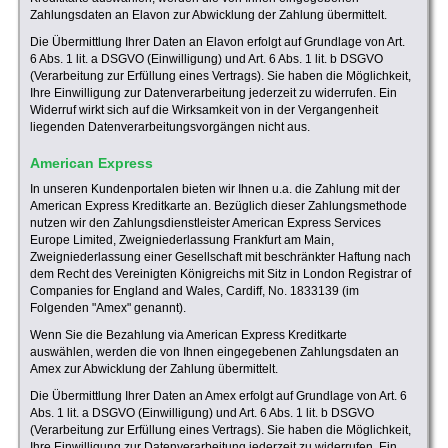
Zahlungsdaten an Elavon zur Abwicklung der Zahlung übermittelt.
Die Übermittlung Ihrer Daten an Elavon erfolgt auf Grundlage von Art.
6 Abs. 1 lit. a DSGVO (Einwilligung) und Art. 6 Abs. 1 lit. b DSGVO
(Verarbeitung zur Erfüllung eines Vertrags). Sie haben die Möglichkeit,
Ihre Einwilligung zur Datenverarbeitung jederzeit zu widerrufen. Ein
Widerruf wirkt sich auf die Wirksamkeit von in der Vergangenheit
liegenden Datenverarbeitungsvorgängen nicht aus.
American Express
In unseren Kundenportalen bieten wir Ihnen u.a. die Zahlung mit der
American Express Kreditkarte an. Bezüglich dieser Zahlungsmethode
nutzen wir den Zahlungsdienstleister American Express Services
Europe Limited, Zweigniederlassung Frankfurt am Main,
Zweigniederlassung einer Gesellschaft mit beschränkter Haftung nach
dem Recht des Vereinigten Königreichs mit Sitz in London Registrar of
Companies for England and Wales, Cardiff, No. 1833139 (im
Folgenden "Amex" genannt).
Wenn Sie die Bezahlung via American Express Kreditkarte
auswählen, werden die von Ihnen eingegebenen Zahlungsdaten an
Amex zur Abwicklung der Zahlung übermittelt.
Die Übermittlung Ihrer Daten an Amex erfolgt auf Grundlage von Art. 6
Abs. 1 lit. a DSGVO (Einwilligung) und Art. 6 Abs. 1 lit. b DSGVO
(Verarbeitung zur Erfüllung eines Vertrags). Sie haben die Möglichkeit,
Ihre Einwilligung zur Datenverarbeitung jederzeit zu widerrufen. Ein