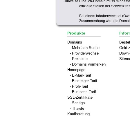
Hinweise:
Eine .ch-Domain muss mindesten
offizielle Stellen der Schweiz re
Bei einem Inhaberwechsel (Owne
Zusammenhang wird die Domain f
Produkte
Infor
Domains
Bestel
- Mehrfach-Suche
Geld-z
- Providerwechsel
Downl
- Preisliste
Sitem
- Domains vormerken
Homepage
- E-Mail-Tarif
- Einsteiger-Tarif
- Profi-Tarif
- Business-Tarif
SSL-Zertifikate
- Sectigo
- Thawte
Kaufberatung