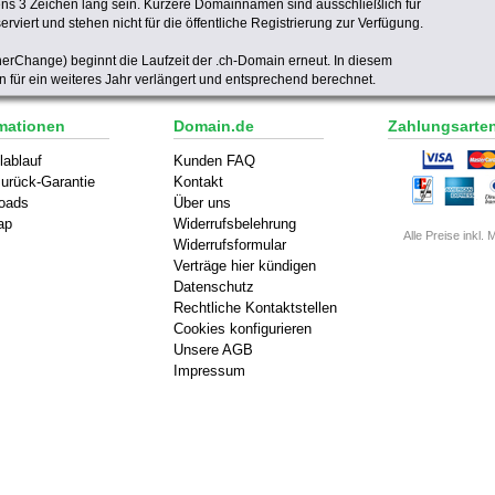
s 3 Zeichen lang sein. Kürzere Domainnamen sind ausschließlich für
serviert und stehen nicht für die öffentliche Registrierung zur Verfügung.
rChange) beginnt die Laufzeit der .ch-Domain erneut. In diesem
ür ein weiteres Jahr verlängert und entsprechend berechnet.
mationen
Domain.de
Zahlungsarte
lablauf
Kunden FAQ
urück-Garantie
Kontakt
oads
Über uns
ap
Widerrufsbelehrung
Alle Preise inkl. 
Widerrufsformular
Verträge hier kündigen
Datenschutz
Rechtliche Kontaktstellen
Cookies konfigurieren
Unsere AGB
Impressum