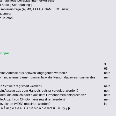
in auf jede beliebige Internet-Adresse
uf Sedo ("Sedoparking")
eservereinträge (A, MX, AAAA, CNAME, TXT, usw.)
meserver
d Telefon
.
ungen
3
63
 eine Adresse aus Schweiz angegeben werden?
nein
en, muss eine Steuernummer bzw. die Personalausweisnummer des
nein
n Schweiz registriert werden?
nein
ein Auszug aus dem Handelsregister vorgelegt werden?
nein
rden, die ähnlich oder exakt dem Firmennamen entsprechen?
nein
zte Anzahl von CH-Domains registriert werden?
nein
zeichen (=IDN) registriert werden?
ja
 ä å æ ç è é ê ë ì í î ï ð ñ ò ó ô õ ö ø œ ù ú û ü ý ÿ þ