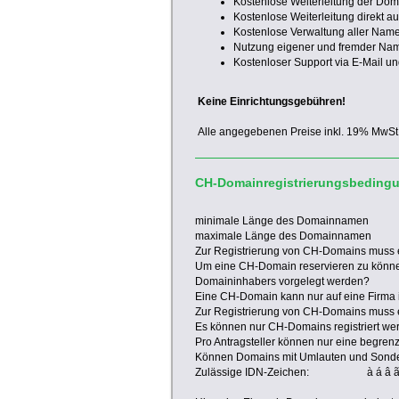
Kostenlose Weiterleitung der Doma
Kostenlose Weiterleitung direkt a
Kostenlose Verwaltung aller Nam
Nutzung eigener und fremder Na
Kostenloser Support via E-Mail un
Keine Einrichtungsgebühren!
Alle angegebenen Preise inkl. 19% MwSt
CH-Domainregistrierungsbeding
minimale Länge des Domainnamen
maximale Länge des Domainnamen
Zur Registrierung von CH-Domains muss
Um eine CH-Domain reservieren zu könn
Domaininhabers vorgelegt werden?
Eine CH-Domain kann nur auf eine Firma i
Zur Registrierung von CH-Domains muss 
Es können nur CH-Domains registriert we
Pro Antragsteller können nur eine begren
Können Domains mit Umlauten und Sonder
Zulässige IDN-Zeichen:
à á â ã