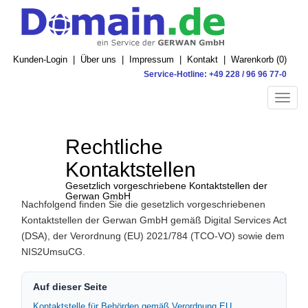
Kunden-Login
|
Über uns
|
Impressum
|
Kontakt
|
Warenkorb (
0
)
Service-Hotline: +49 228 / 96 96 77-0
Toggle
naviga
Rechtliche
Kontaktstellen
Gesetzlich vorgeschriebene Kontaktstellen der
Gerwan GmbH
Nachfolgend finden Sie die gesetzlich vorgeschriebenen
Kontaktstellen der Gerwan GmbH gemäß Digital Services Act
(DSA), der Verordnung (EU) 2021/784 (TCO‑VO) sowie dem
NIS2UmsuCG.
Auf dieser Seite
Kontaktstelle für Behörden gemäß Verordnung EU