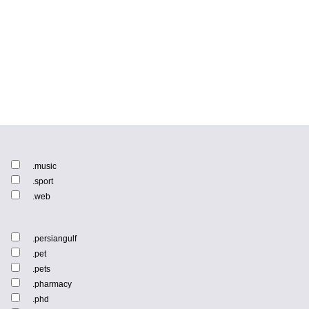
:
.music
.sport
.web
.persiangulf
.pet
.pets
.pharmacy
.phd