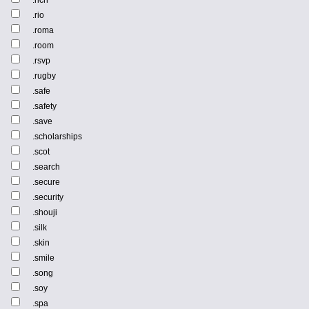
.rich
.rio
.roma
.room
.rsvp
.rugby
.safe
.safety
.save
.scholarships
.scot
.search
.secure
.security
.shouji
.silk
.skin
.smile
.song
.soy
.spa