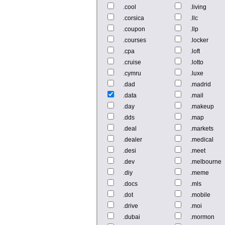
.cool
.living
.corsica
.llc
.coupon
.llp
.courses
.locker
.cpa
.loft
.cruise
.lotto
.cymru
.luxe
.dad
.madrid
.data
.mail
.day
.makeup
.dds
.map
.deal
.markets
.dealer
.medical
.desi
.meet
.dev
.melbourne
.diy
.meme
.docs
.mls
.dot
.mobile
.drive
.moi
.dubai
.mormon