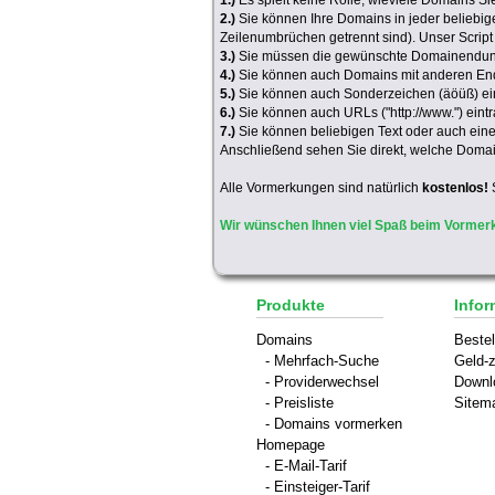
1.)
Es spielt keine Rolle, wieviele Domains Si
2.)
Sie können Ihre Domains in jeder beliebig
Zeilenumbrüchen getrennt sind). Unser Scrip
3.)
Sie müssen die gewünschte Domainendung
4.)
Sie können auch Domains mit anderen En
5.)
Sie können auch Sonderzeichen (äöüß) ei
6.)
Sie können auch URLs ("http://www.") ein
7.)
Sie können beliebigen Text oder auch eine L
Anschließend sehen Sie direkt, welche Doma
Alle Vormerkungen sind natürlich
kostenlos!
Wir wünschen Ihnen viel Spaß beim Vormer
Produkte
Infor
Domains
Bestel
- Mehrfach-Suche
Geld-z
- Providerwechsel
Downl
- Preisliste
Sitem
- Domains vormerken
Homepage
- E-Mail-Tarif
- Einsteiger-Tarif