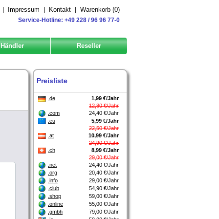
|
Impressum
|
Kontakt
|
Warenkorb (
0
)
Service-Hotline: +49 228 / 96 96 77-0
Händler
Reseller
Preisliste
.de
1,99 €/Jahr
12,80 €/Jahr
.com
24,40 €/Jahr
.eu
5,99 €/Jahr
22,50 €/Jahr
.at
10,99 €/Jahr
24,90 €/Jahr
.ch
8,99 €/Jahr
29,00 €/Jahr
.net
24,40 €/Jahr
.org
20,40 €/Jahr
.info
29,00 €/Jahr
.club
54,90 €/Jahr
.shop
59,00 €/Jahr
.online
55,00 €/Jahr
.gmbh
79,00 €/Jahr