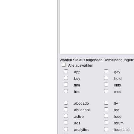
Wählen Sie aus folgenden Domainendungen
Alle auswählen
.app
.gay
.buy
.hotel
.film
.kids
.free
.med
.abogado
.fly
.abudhabi
.foo
.active
.food
.ads
.forum
.analytics
.foundation