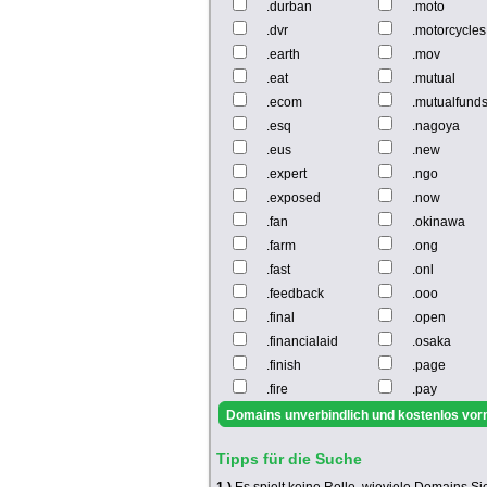
.durban
.moto
.dvr
.motorcycles
.earth
.mov
.eat
.mutual
.ecom
.mutualfund
.esq
.nagoya
.eus
.new
.expert
.ngo
.exposed
.now
.fan
.okinawa
.farm
.ong
.fast
.onl
.feedback
.ooo
.final
.open
.financialaid
.osaka
.finish
.page
.fire
.pay
Tipps für die Suche