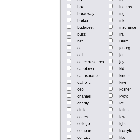
.bot
.inc
.box
.indians
.broadway
.ing
.broker
.ink
.budapest
.insurance
.buzz
.ira
.bzh
.islam
.cal
.joburg
.call
.jot
.cancerresearch
.joy
.capetown
.kid
.carinsurance
.kinder
.catholic
.kiwi
.ceo
.kosher
.channel
.kyoto
.charity
.lat
.circle
.latino
.codes
.law
.college
.lgbt
.compare
.lifestyle
.contact
.like