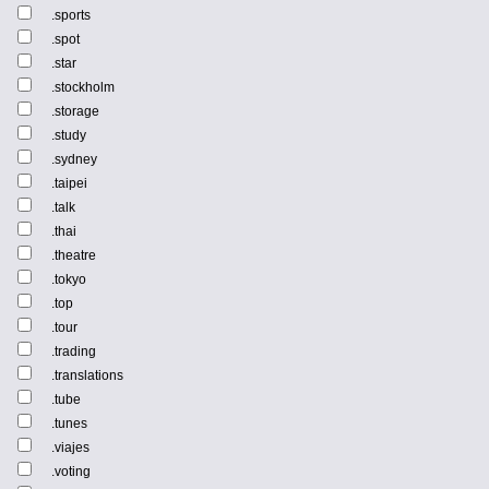
.sports
.spot
.star
.stockholm
.storage
.study
.sydney
.taipei
.talk
.thai
.theatre
.tokyo
.top
.tour
.trading
.translations
.tube
.tunes
.viajes
.voting