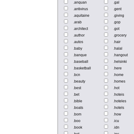
.anquan
.gal
.antivirus
.gent
.aquitaine
.giving
.arab
.gop
.architect
.got
.author
.grocery
.autos
.hair
.baby
.halal
.banque
.hangout
.baseball
.helsinki
.basketball
.here
.bcn
.home
.beauty
.homes
.best
.hot
.bet
.hoteis
.bible
.hoteles
.boats
.hotels
.bom
.how
.boo
.icu
.book
.idn