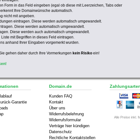
e eintragen.
en Form in das Feld eingeben (egal ob diese mit Leerzeichen, Tabs oder
t erkennt Ihre Domainwünsche automatisch.
 nicht mit angeben.
dungen eintragen. Diese werden automatisch umgewandelt.
ntragen. Diese werden automatisch umgewandelt.
tragen. Diese werden auch automatisch umgewandelt.
iste mit Begriffen in dieses Feld eintragen.
ins anhand Ihrer Eingaben vorgemerkt wurden.
Sie gehen daher durch Ihre Vormerkungen
kein Risiko
ein!
ken!
mationen
Domain.de
Zahlungsarte
lablauf
Kunden FAQ
urück-Garantie
Kontakt
oads
Über uns
ap
Widerrufsbelehrung
Alle Preise inkl. 
Widerrufsformular
Verträge hier kündigen
Datenschutz
Rechtliche Kontaktstellen