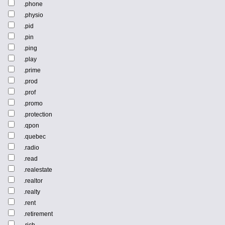
.phone
.physio
.pid
.pin
.ping
.play
.prime
.prod
.prof
.promo
.protection
.qpon
.quebec
.radio
.read
.realestate
.realtor
.realty
.rent
.retirement