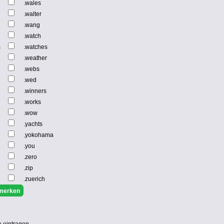
.wales
.walter
.wang
.watch
s
.watches
.weather
.webs
.wed
.winners
.works
.wow
.yachts
.yokohama
.you
.zero
.zip
.zuerich