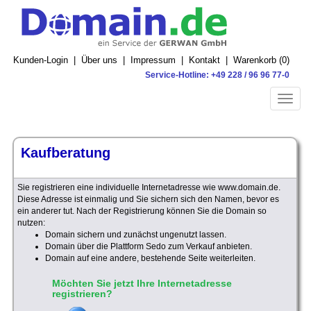
Kunden-Login
|
Über uns
|
Impressum
|
Kontakt
|
Warenkorb (
0
)
Service-Hotline: +49 228 / 96 96 77-0
Toggle
naviga
Kaufberatung
Sie registrieren eine individuelle Internetadresse wie www.domain.de.
Diese Adresse ist einmalig und Sie sichern sich den Namen, bevor es
ein anderer tut. Nach der Registrierung können Sie die Domain so
nutzen:
Domain sichern und zunächst ungenutzt lassen.
Domain über die Plattform Sedo zum Verkauf anbieten.
Domain auf eine andere, bestehende Seite weiterleiten.
Möchten Sie jetzt Ihre Internetadresse
registrieren?