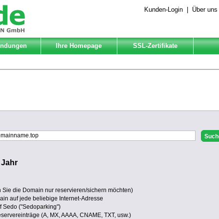
Kunden-Login
|
Über uns
Endungen
Ihre Homepage
SSL-Zertifikate
/
Jahr
Sie die Domain nur reservieren/sichern möchten)
in auf jede beliebige Internet-Adresse
uf Sedo ("Sedoparking")
eservereinträge (A, MX, AAAA, CNAME, TXT, usw.)