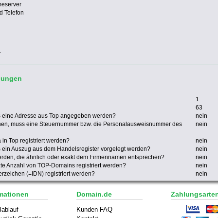
meserver
d Telefon
.
gungen
1
63
s eine Adresse aus Top angegeben werden?
nein
nen, muss eine Steuernummer bzw. die Personalausweisnummer des
nein
in Top registriert werden?
nein
 ein Auszug aus dem Handelsregister vorgelegt werden?
nein
erden, die ähnlich oder exakt dem Firmennamen entsprechen?
nein
zte Anzahl von TOP-Domains registriert werden?
nein
zeichen (=IDN) registriert werden?
nein
mationen
Domain.de
Zahlungsarte
lablauf
Kunden FAQ