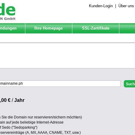
Kunden-Login
|
Über uns
Endungen
Ihre Homepage
SSL-Zertifikate
,00 €
/
Jahr
Sie die Domain nur reservieren/sichern möchten)
in auf jede beliebige Internet-Adresse
uf Sedo ("Sedoparking")
eservereinträge (A, MX, AAAA, CNAME, TXT, usw.)