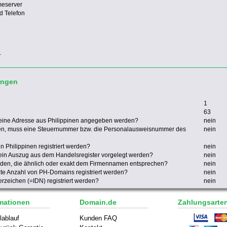
meserver
d Telefon
.
ungen
1
63
eine Adresse aus Philippinen angegeben werden?
nein
en, muss eine Steuernummer bzw. die Personalausweisnummer des
nein
n Philippinen registriert werden?
nein
ein Auszug aus dem Handelsregister vorgelegt werden?
nein
rden, die ähnlich oder exakt dem Firmennamen entsprechen?
nein
zte Anzahl von PH-Domains registriert werden?
nein
zeichen (=IDN) registriert werden?
nein
mationen
Domain.de
Zahlungsarte
lablauf
Kunden FAQ