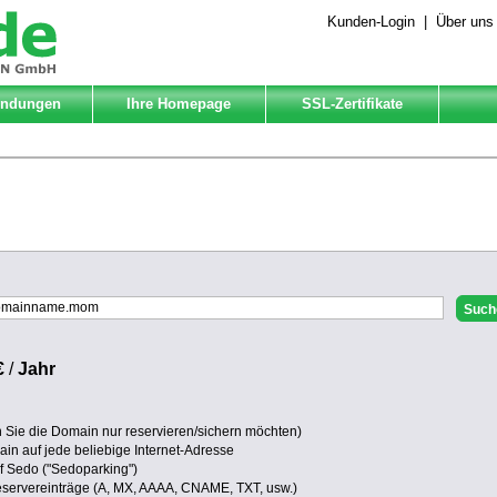
Kunden-Login
|
Über uns
Endungen
Ihre Homepage
SSL-Zertifikate
€
/
Jahr
Sie die Domain nur reservieren/sichern möchten)
in auf jede beliebige Internet-Adresse
uf Sedo ("Sedoparking")
eservereinträge (A, MX, AAAA, CNAME, TXT, usw.)