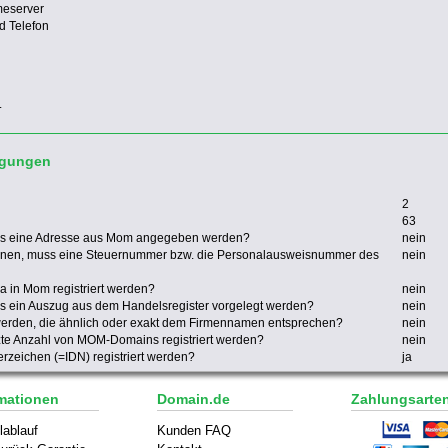
meserver
d Telefon
.
ngungen
2
63
ss eine Adresse aus Mom angegeben werden?
nein
nen, muss eine Steuernummer bzw. die Personalausweisnummer des
nein
 in Mom registriert werden?
nein
 ein Auszug aus dem Handelsregister vorgelegt werden?
nein
werden, die ähnlich oder exakt dem Firmennamen entsprechen?
nein
nzte Anzahl von MOM-Domains registriert werden?
nein
zeichen (=IDN) registriert werden?
ja
mationen
Domain.de
Zahlungsarte
lablauf
Kunden FAQ