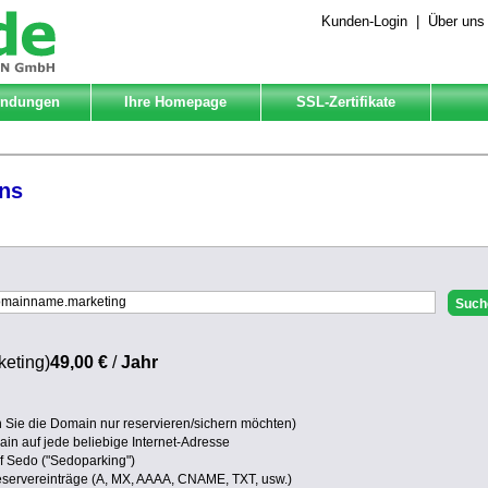
Kunden-Login
|
Über uns
Endungen
Ihre Homepage
SSL-Zertifikate
ns
keting)
49,00 €
/
Jahr
Sie die Domain nur reservieren/sichern möchten)
in auf jede beliebige Internet-Adresse
uf Sedo ("Sedoparking")
eservereinträge (A, MX, AAAA, CNAME, TXT, usw.)