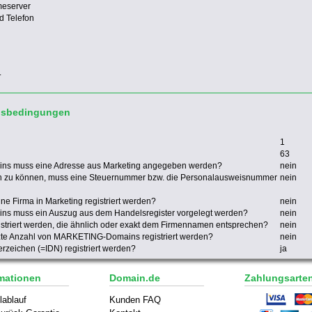
meserver
d Telefon
.
gsbedingungen
1
63
ns muss eine Adresse aus Marketing angegeben werden?
nein
 zu können, muss eine Steuernummer bzw. die Personalausweisnummer
nein
 Firma in Marketing registriert werden?
nein
ns muss ein Auszug aus dem Handelsregister vorgelegt werden?
nein
riert werden, die ähnlich oder exakt dem Firmennamen entsprechen?
nein
nzte Anzahl von MARKETING-Domains registriert werden?
nein
zeichen (=IDN) registriert werden?
ja
mationen
Domain.de
Zahlungsarte
lablauf
Kunden FAQ