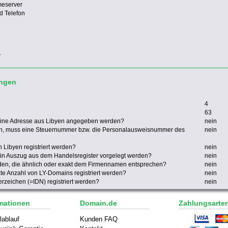
meserver
d Telefon
.
ungen
4
63
eine Adresse aus Libyen angegeben werden?
nein
en, muss eine Steuernummer bzw. die Personalausweisnummer des
nein
 Libyen registriert werden?
nein
in Auszug aus dem Handelsregister vorgelegt werden?
nein
rden, die ähnlich oder exakt dem Firmennamen entsprechen?
nein
zte Anzahl von LY-Domains registriert werden?
nein
zeichen (=IDN) registriert werden?
nein
mationen
Domain.de
Zahlungsarte
lablauf
Kunden FAQ