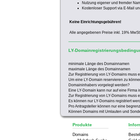
Nutzung eigener und fremder Na
Kostenloser Support via E-Mail un
Keine Einrichtungsgebühren!
Alle angegebenen Preise inkl. 19% MwSt
LY-Domainregistrierungsbeding
minimale Länge des Domainnamen
maximale Länge des Domainnamen
Zur Registrierung von LY-Domains muss 
Um eine LY-Domain reservieren zu könn
Domaininhabers vorgelegt werden?
Eine LY-Domain kann nur auf eine Firma in
Zur Registrierung von LY-Domains muss e
Es können nur LY-Domains registriert we
Pro Antragsteller können nur eine begren
Können Domains mit Umlauten und Sonder
Produkte
Infor
Domains
Bestel