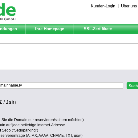
Kunden-Login
|
Über uns
Endungen
Ihre Homepage
SSL-Zertifikate
€
/
Jahr
Sie die Domain nur reservieren/sichern möchten)
in auf jede beliebige Internet-Adresse
uf Sedo ("Sedoparking")
eservereinträge (A, MX, AAAA, CNAME, TXT, usw.)