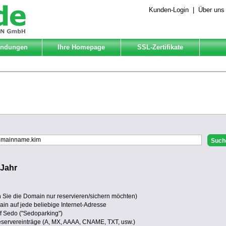
Kunden-Login
|
Über uns
Endungen
Ihre Homepage
SSL-Zertifikate
/
Jahr
Sie die Domain nur reservieren/sichern möchten)
in auf jede beliebige Internet-Adresse
uf Sedo ("Sedoparking")
eservereinträge (A, MX, AAAA, CNAME, TXT, usw.)