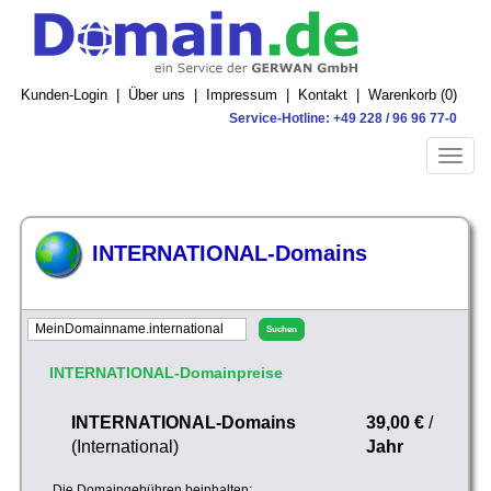
Kunden-Login
|
Über uns
|
Impressum
|
Kontakt
|
Warenkorb (
0
)
Service-Hotline: +49 228 / 96 96 77-0
Toggle
naviga
INTERNATIONAL-Domains
INTERNATIONAL-Domainpreise
INTERNATIONAL-Domains
39,00 €
/
(International)
Jahr
Die Domaingebühren beinhalten: