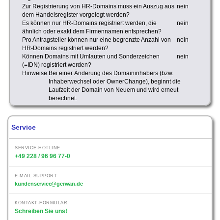
Zur Registrierung von HR-Domains muss ein Auszug aus
nein
dem Handelsregister vorgelegt werden?
Es können nur HR-Domains registriert werden, die
nein
ähnlich oder exakt dem Firmennamen entsprechen?
Pro Antragsteller können nur eine begrenzte Anzahl von
nein
HR-Domains registriert werden?
Können Domains mit Umlauten und Sonderzeichen
nein
(=IDN) registriert werden?
Hinweise:
Bei einer Änderung des Domaininhabers (bzw.
Inhaberwechsel oder OwnerChange), beginnt die
Laufzeit der Domain von Neuem und wird erneut
berechnet.
Service
SERVICE-HOTLINE
+49 228 / 96 96 77-0
E-MAIL SUPPORT
kundenservice@gerwan.de
KONTAKT-FORMULAR
Schreiben Sie uns!