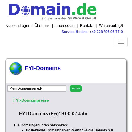
Kunden-Login
|
Über uns
|
Impressum
|
Kontakt
|
Warenkorb (
0
)
Service-Hotline: +49 228 / 96 96 77-0
Toggle
naviga
FYI-Domains
FYI-Domainpreise
FYI-Domains
(Fyi)
19,00 €
/
Jahr
Die Domaingebühren beinhalten:
Kostenloses Domainparken (wenn Sie die Domain nur