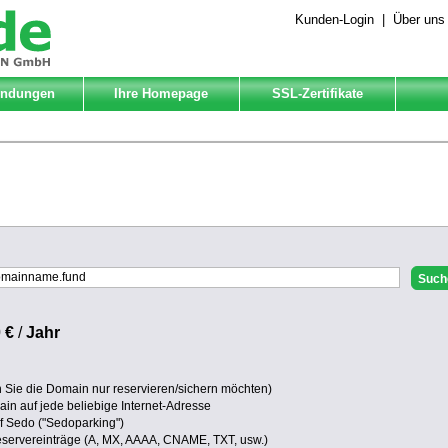
Kunden-Login
|
Über uns
Endungen
Ihre Homepage
SSL-Zertifikate
 €
/
Jahr
Sie die Domain nur reservieren/sichern möchten)
in auf jede beliebige Internet-Adresse
uf Sedo ("Sedoparking")
eservereinträge (A, MX, AAAA, CNAME, TXT, usw.)