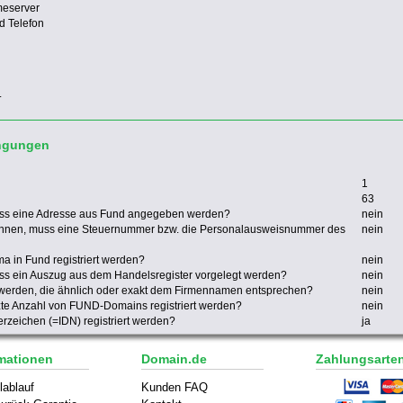
meserver
d Telefon
.
ingungen
1
63
ss eine Adresse aus Fund angegeben werden?
nein
nnen, muss eine Steuernummer bzw. die Personalausweisnummer des
nein
a in Fund registriert werden?
nein
s ein Auszug aus dem Handelsregister vorgelegt werden?
nein
 werden, die ähnlich oder exakt dem Firmennamen entsprechen?
nein
nzte Anzahl von FUND-Domains registriert werden?
nein
zeichen (=IDN) registriert werden?
ja
mationen
Domain.de
Zahlungsarte
lablauf
Kunden FAQ