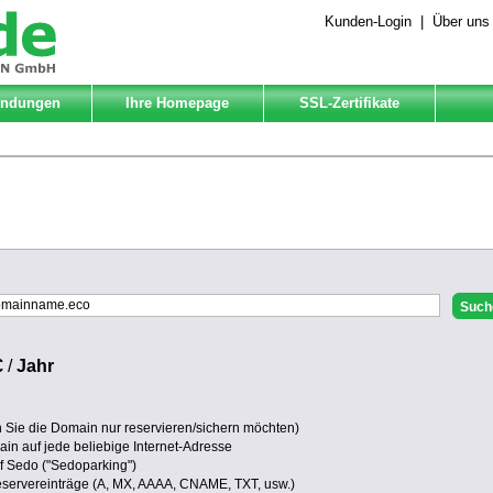
Kunden-Login
|
Über uns
Endungen
Ihre Homepage
SSL-Zertifikate
€
/
Jahr
Sie die Domain nur reservieren/sichern möchten)
in auf jede beliebige Internet-Adresse
uf Sedo ("Sedoparking")
eservereinträge (A, MX, AAAA, CNAME, TXT, usw.)