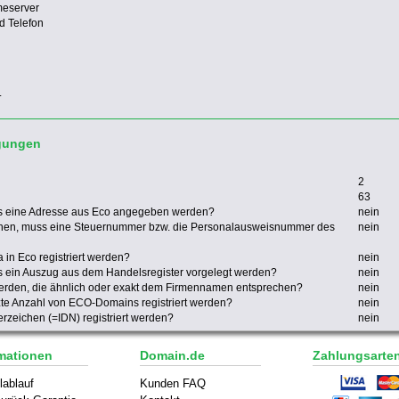
meserver
d Telefon
.
gungen
2
63
s eine Adresse aus Eco angegeben werden?
nein
nen, muss eine Steuernummer bzw. die Personalausweisnummer des
nein
in Eco registriert werden?
nein
 ein Auszug aus dem Handelsregister vorgelegt werden?
nein
werden, die ähnlich oder exakt dem Firmennamen entsprechen?
nein
zte Anzahl von ECO-Domains registriert werden?
nein
zeichen (=IDN) registriert werden?
nein
mationen
Domain.de
Zahlungsarte
lablauf
Kunden FAQ