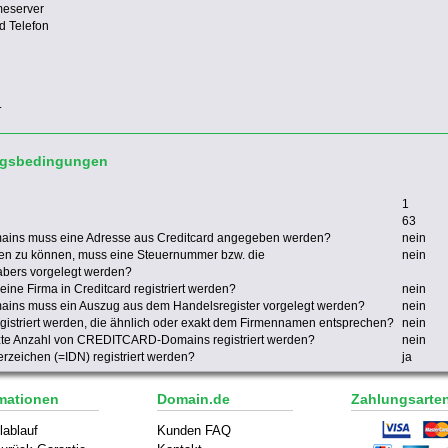
meserver
d Telefon
.
ngsbedingungen
1
63
ins muss eine Adresse aus Creditcard angegeben werden?
nein
 zu können, muss eine Steuernummer bzw. die
nein
bers vorgelegt werden?
e Firma in Creditcard registriert werden?
nein
ins muss ein Auszug aus dem Handelsregister vorgelegt werden?
nein
triert werden, die ähnlich oder exakt dem Firmennamen entsprechen?
nein
nzte Anzahl von CREDITCARD-Domains registriert werden?
nein
zeichen (=IDN) registriert werden?
ja
mationen
Domain.de
Zahlungsarte
lablauf
Kunden FAQ