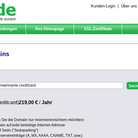
Kunden-Login
|
Über uns
Endungen
Ihre Homepage
SSL-Zertifikate
ins
editcard)
219,00 €
/
Jahr
Sie die Domain nur reservieren/sichern möchten)
in auf jede beliebige Internet-Adresse
uf Sedo ("Sedoparking")
eservereinträge (A, MX, AAAA, CNAME, TXT, usw.)