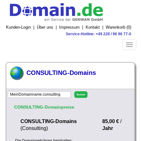
Kunden-Login
|
Über uns
|
Impressum
|
Kontakt
|
Warenkorb (
0
)
Service-Hotline: +49 228 / 96 96 77-0
Toggle
naviga
CONSULTING-Domains
CONSULTING-Domainpreise
CONSULTING-Domains
85,00 €
/
(Consulting)
Jahr
Die Domaingebühren beinhalten: