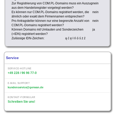
Zur Registrierung von COM.PL-Domains muss ein Auszug
nein
aus dem Handelsregister vorgelegt werden?
Es können nur COM.PL-Domains registriert werden, die
nein
ähnlich oder exakt dem Firmennamen entsprechen?
Pro Antragsteller können nur eine begrenzte Anzahl von
nein
COM.PL-Domains registriert werden?
Können Domains mit Umlauten und Sonderzeichen
ja
(=IDN) registriert werden?
Zulässige IDN-Zeichen:
ą ć ę ł ń ó ś ż ź
Service
SERVICE-HOTLINE
+49 228 / 96 96 77-0
E-MAIL SUPPORT
kundenservice@gerwan.de
KONTAKT-FORMULAR
Schreiben Sie uns!