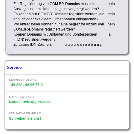
Zur Registrierung von COM.BR-Domains muss ein
nein
Auszug aus dem Handelsregister vorgelegt werden?
Es können nur COM.BR-Domains registriert werden, die
nein
ähnlich oder exakt dem Firmennamen entsprechen?
Pro Antragsteller können nur eine begrenzte Anzahl von
nein
COM.BR-Domains registriert werden?
Können Domains mit Umlauten und Sonderzeichen
ja
(=IDN) registriert werden?
Zulässige IDN-Zeichen:
à á â ã é ê í ó ô õ ú ü ç
Service
SERVICE-HOTLINE
+49 228 / 96 96 77-0
E-MAIL SUPPORT
kundenservice@gerwan.de
KONTAKT-FORMULAR
Schreiben Sie uns!