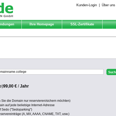
Kunden-Login
|
Über uns
Endungen
Ihre Homepage
SSL-Zertifikate
e)
99,00 €
/
Jahr
Sie die Domain nur reservieren/sichern möchten)
in auf jede beliebige Internet-Adresse
uf Sedo ("Sedoparking")
eservereinträge (A, MX, AAAA, CNAME, TXT, usw.)