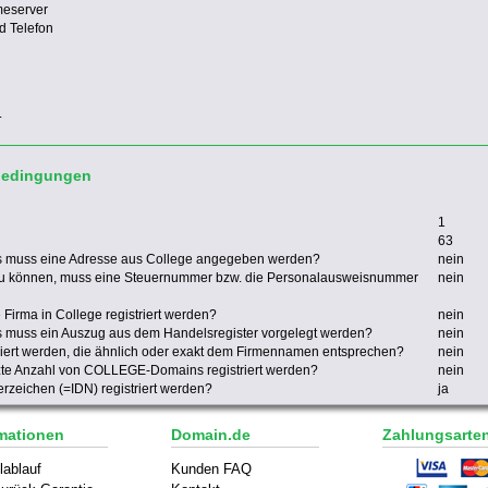
meserver
d Telefon
.
bedingungen
1
63
 muss eine Adresse aus College angegeben werden?
nein
u können, muss eine Steuernummer bzw. die Personalausweisnummer
nein
irma in College registriert werden?
nein
muss ein Auszug aus dem Handelsregister vorgelegt werden?
nein
ert werden, die ähnlich oder exakt dem Firmennamen entsprechen?
nein
nzte Anzahl von COLLEGE-Domains registriert werden?
nein
zeichen (=IDN) registriert werden?
ja
mationen
Domain.de
Zahlungsarte
lablauf
Kunden FAQ