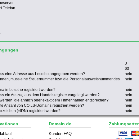
meserver
d Telefon
.
ingungen
3
63
uss eine Adresse aus Lesotho angegeben werden?
nein
önnen, muss eine Steuernummer bzw. die Personalausweisnummer des
nein
a in Lesotho registriert werden?
nein
ss ein Auszug aus dem Handelsregister vorgelegt werden?
nein
 werden, die ähnlich oder exakt dem Firmennamen entsprechen?
nein
zte Anzahl von CO.LS-Domains registriert werden?
nein
zeichen (=IDN) registriert werden?
nein
mationen
Domain.de
Zahlungsarte
lablauf
Kunden FAQ