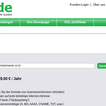
Kunden-Login
|
Über uns
Endungen
Ihre Homepage
SSL-Zertifikate
9,00 €
/
Jahr
Sie die Domain nur reservieren/sichern möchten)
in auf jede beliebige Internet-Adresse
uf Sedo ("Sedoparking")
eservereinträge (A, MX, AAAA, CNAME, TXT, usw.)