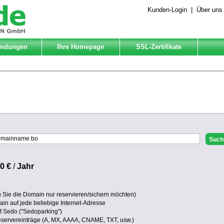
Kunden-Login
|
Über uns
Endungen
Ihre Homepage
SSL-Zertifikate
0 €
/
Jahr
Sie die Domain nur reservieren/sichern möchten)
in auf jede beliebige Internet-Adresse
uf Sedo ("Sedoparking")
eservereinträge (A, MX, AAAA, CNAME, TXT, usw.)