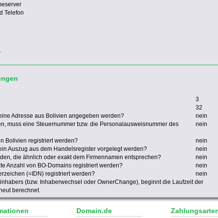
meserver
d Telefon
.
ungen
3
32
eine Adresse aus Bolivien angegeben werden?
nein
en, muss eine Steuernummer bzw. die Personalausweisnummer des
nein
 Bolivien registriert werden?
nein
ein Auszug aus dem Handelsregister vorgelegt werden?
nein
rden, die ähnlich oder exakt dem Firmennamen entsprechen?
nein
zte Anzahl von BO-Domains registriert werden?
nein
zeichen (=IDN) registriert werden?
nein
nhabers (bzw. Inhaberwechsel oder OwnerChange), beginnt die Laufzeit der
eut berechnet.
mationen
Domain.de
Zahlungsarte