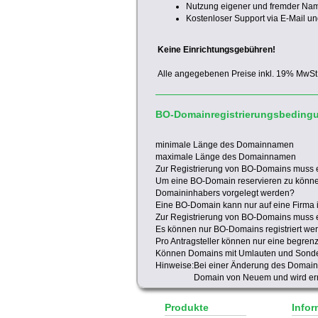
Nutzung eigener und fremder Na
Kostenloser Support via E-Mail un
Keine Einrichtungsgebühren!
Alle angegebenen Preise inkl. 19% MwSt
BO-Domainregistrierungsbeding
minimale Länge des Domainnamen
maximale Länge des Domainnamen
Zur Registrierung von BO-Domains muss 
Um eine BO-Domain reservieren zu könn
Domaininhabers vorgelegt werden?
Eine BO-Domain kann nur auf eine Firma in
Zur Registrierung von BO-Domains muss 
Es können nur BO-Domains registriert we
Pro Antragsteller können nur eine begren
Können Domains mit Umlauten und Sonder
Hinweise:
Bei einer Änderung des Domaini
Domain von Neuem und wird ern
Produkte
Infor