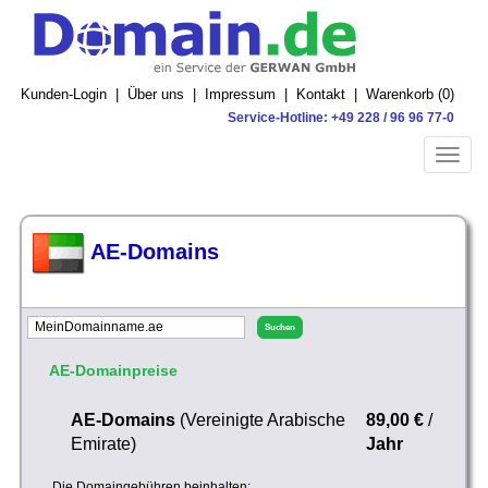
Kunden-Login
|
Über uns
|
Impressum
|
Kontakt
|
Warenkorb (
0
)
Service-Hotline: +49 228 / 96 96 77-0
Toggle
naviga
AE-Domains
AE-Domainpreise
AE-Domains
(Vereinigte Arabische
89,00 €
/
Emirate)
Jahr
Die Domaingebühren beinhalten: