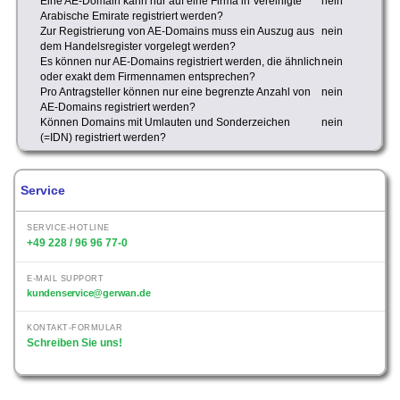
Eine AE-Domain kann nur auf eine Firma in Vereinigte
nein
Arabische Emirate registriert werden?
Zur Registrierung von AE-Domains muss ein Auszug aus
nein
dem Handelsregister vorgelegt werden?
Es können nur AE-Domains registriert werden, die ähnlich
nein
oder exakt dem Firmennamen entsprechen?
Pro Antragsteller können nur eine begrenzte Anzahl von
nein
AE-Domains registriert werden?
Können Domains mit Umlauten und Sonderzeichen
nein
(=IDN) registriert werden?
Service
SERVICE-HOTLINE
+49 228 / 96 96 77-0
E-MAIL SUPPORT
kundenservice@gerwan.de
KONTAKT-FORMULAR
Schreiben Sie uns!